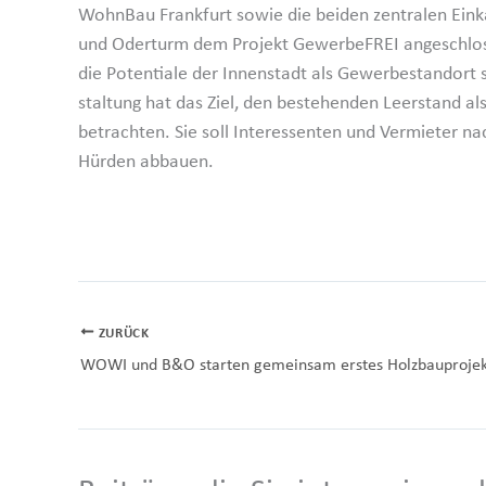
WohnBau Frankfurt sowie die beiden zentralen Eink
und Oderturm dem Projekt Gewer­beFREI angeschlos
die Poten­tiale der Innen­stadt als Gewer­be­standor
staltung hat das Ziel, den bestehenden Leerstand al
betrachten. Sie soll Inter­es­senten und Vermieter n
Hürden abbauen.
ZURÜCK