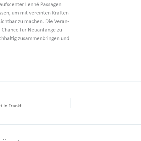
aufs­center Lenné Passagen
sen, um mit vereinten Kräften
t sichtbar zu machen. Die Veran­
s Chance für Neuan­fänge zu
achhaltig zusam­men­bringen und
WOWI und B&O starten gemeinsam erstes Holzbau­projekt in Frankfurt (Oder)