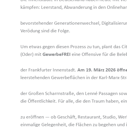
kämpfen: Leerstand, Abwan­derung in den Online­han
bevor­ste­hender Genera­tio­nen­wechsel, Digita­li­sierung
Verödung sind die Folge.
Um etwas gegen diesen Prozess zu tun, plant das C
(Oder) mit
Gewer­beFREI
eine Offensive für die Bel
der Frank­furter Innen­stadt.
Am 19. März 2026 öffne
leerste­henden Gewer­be­flächen in der Karl-Marx-St
der Großen Scharrn­straße, den Lenné Passagen sow
die Öffent­lichkeit. Für alle, die den Traum haben, e
zu eröffnen — ob Geschäft, Restaurant, Studio, Werk
einmalige Gelegenheit, die Flächen zu begehen und i