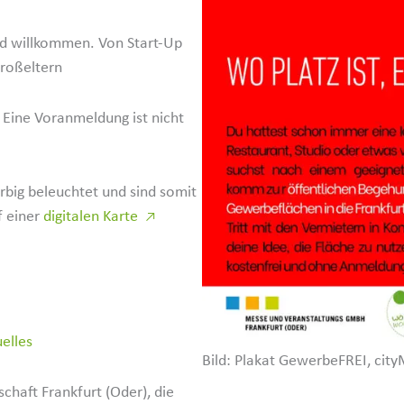
ind willkommen. Von Start-Up
Großeltern
n. Eine Voranmeldung ist nicht
arbig beleuchtet und sind somit
f einer
digitalen Karte
↗
elles
Bild: Plakat Gewer­beFREI, cit
schaft Frankfurt (Oder), die