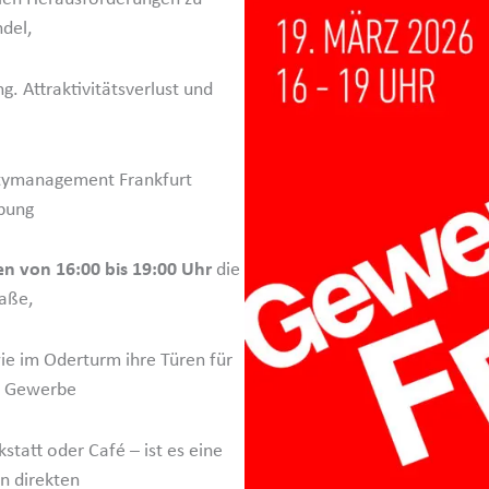
del,
. Attrak­ti­vi­täts­verlust und
ityma­nagement Frankfurt
ebung
n von 16:00 bis 19:00 Uhr
die
raße,
ie im Oderturm ihre Türen für
in Gewerbe
statt oder Café – ist es eine
n direkten