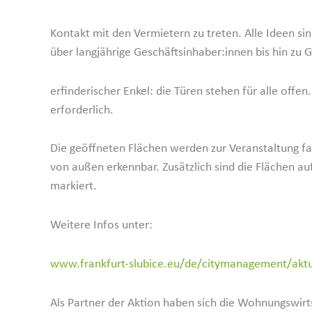
Kontakt mit den Vermietern zu treten. Alle Ideen s
über langjährige Geschäftsinhaber:innen bis hin zu 
erfin­de­ri­scher Enkel: die Türen stehen für alle offe
erfor­derlich.
Die geöff­neten Flächen werden zur Veran­staltung f
von außen erkennbar. Zusätzlich sind die Flächen au
markiert.
Weitere Infos unter:
www.frankfurt-slubice.eu/de/citymanagement/aktu
Als Partner der Aktion haben sich die Wohnungs­wirt­