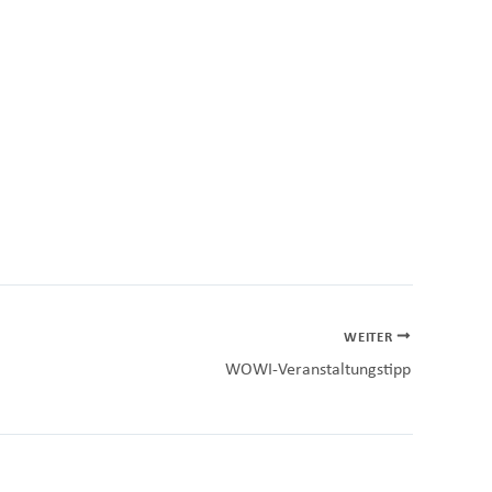
WEITER
WOWI-Veran­stal­tungstipp