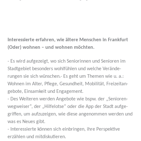
Inter­es­sierte erfahren, wie ältere Menschen in Frankfurt
(Oder) wohnen – und wohnen möchten.
- Es wird aufge­zeigt, wo sich Senio­rinnen und Senioren im
Stadt­gebiet besonders wohlfühlen und welche Verän­de­
rungen sie sich wünschen.- Es geht um Themen wie u. a.:
Wohnen im Alter, Pflege, Gesundheit, Mobilität, Freizeit­an­
gebote, Einsamkeit und Engagement.
- Des Weiteren werden Angebote wie bspw. der „Senio­ren­
weg­weiser“, der „Hilfe­lotse“ oder die App der Stadt aufge­
griffen, um aufzu­zeigen, wie diese angenommen werden und
was es Neues gibt.
- Inter­es­sierte können sich einbringen, ihre Perspektive
erzählen und mitdis­ku­tieren.