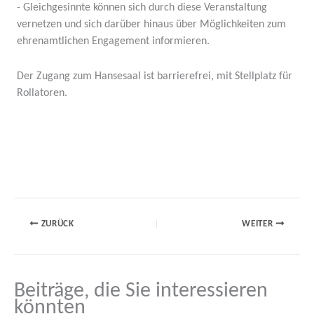
- Gleich­ge­sinnte können sich durch diese Veran­staltung
vernetzen und sich darüber hinaus über Möglich­keiten zum
ehren­amt­lichen Engagement infor­mieren.
Der Zugang zum Hansesaal ist barrie­refrei, mit Stell­platz für
Rolla­toren.
ZURÜCK
WEITER
Beiträge, die Sie interessieren
könnten