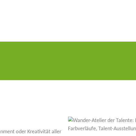
inment oder Kreati­vität aller