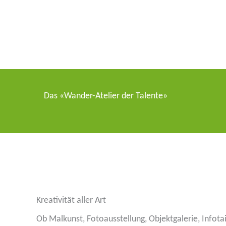
Das «Wander-Atelier der Talente»
Kreati­vität aller Art
Ob Malkunst, Fotoaus­stellung, Objekt­ga­lerie, Infota