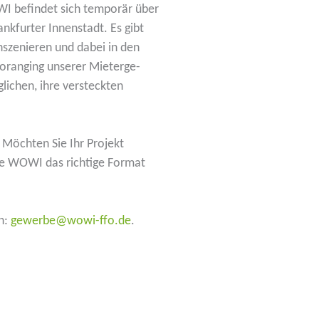
WI befindet sich temporär über
ank­furter Innen­stadt. Es gibt
nsze­nieren und dabei in den
oranging unserer Mieter­ge­
­lichen, ihre versteckten
 Möchten Sie Ihr Projekt
die WOWI das richtige Format
en:
gewerbe@wowi-ffo.de
.