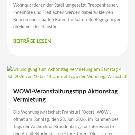
Wohnquar­tieren der Stadt umgesetzt. Treppen­häuser,
Innenhöfe und Freiflächen werden dabei zu kleinen
Bühnen und schaffen Raum für kultu­relle Begeg­nungen
direkt vor der Haustür.
TREPPENHAUSMUSIK2027
BEITRÄGE LESEN
WOWI-Veran­stal­tungstipp Aktionstag
Vermietung
Die Wohnungs­wirt­schaft Frankfurt (Oder), WOWI,
öffnet am Sonntag, den 28. Juni 2026, im Rahmen des
Tags der Archi­tektur Brandenburg, für Inter­es­sierte
und Archi­tek­tur­be­geis­terte ihre Türen. Dies ist eine