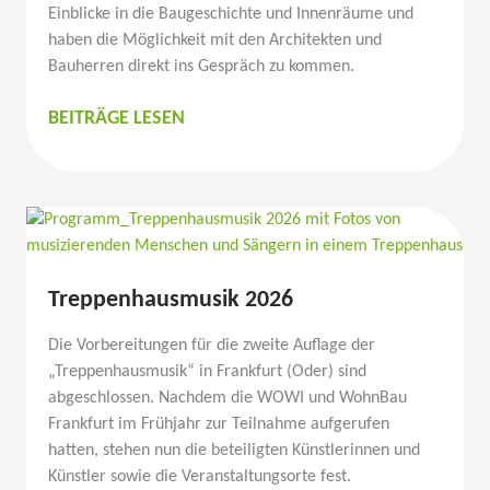
Einblicke in die Bauge­schichte und Innen­räume und
haben die Möglichkeit mit den Archi­tekten und
Bauherren direkt ins Gespräch zu kommen.
WOWI-
BEITRÄGE LESEN
VERAN­
STAL­
TUNGSTIPP
Treppen­haus­musik 2026
Die Vorbe­rei­tungen für die zweite Auflage der
„Treppen­haus­musik“ in Frankfurt (Oder) sind
abgeschlossen. Nachdem die WOWI und WohnBau
Frankfurt im Frühjahr zur Teilnahme aufge­rufen
hatten, stehen nun die betei­ligten Künst­le­rinnen und
Künstler sowie die Veran­stal­tungsorte fest.