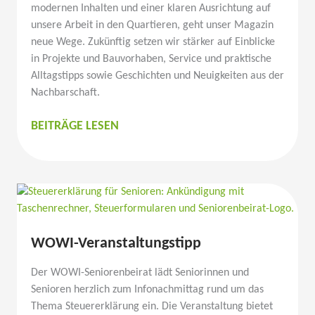
modernen Inhalten und einer klaren Ausrichtung auf
unsere Arbeit in den Quartieren, geht unser Magazin
neue Wege. Zukünftig setzen wir stärker auf Einblicke
in Projekte und Bauvor­haben, Service und praktische
Alltags­tipps sowie Geschichten und Neuig­keiten aus der
Nachbar­schaft.
MIETER-
BEITRÄGE LESEN
MAGAZIN
IM
NEUEN
LOOK
WOWI-Veran­stal­tungstipp
Der WOWI-Senio­ren­beirat lädt Senio­rinnen und
Senioren herzlich zum Infonach­mittag rund um das
Thema Steuer­erklärung ein. Die Veran­staltung bietet