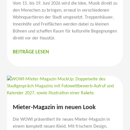
Vom 15. bis 19. Juni 2026 wird die Idee, Musik direkt zu
den Menschen zu bringen, erneut in verschie­denen
Wohnquar­tieren der Stadt umgesetzt. Treppen­häuser,
Innenhöfe und Freiflächen werden dabei zu kleinen
Bühnen und schaffen Raum für kultu­relle Begeg­nungen
direkt vor der Haustür.
TREPPEN­
BEITRÄGE LESEN
HAUS­
MUSIK
2026
Mieter-Magazin im neuen Look
Die WOWI präsen­tiert ihr neues Mieter-Magazin in
einem komplett neuen Kleid. Mit frischem Design,