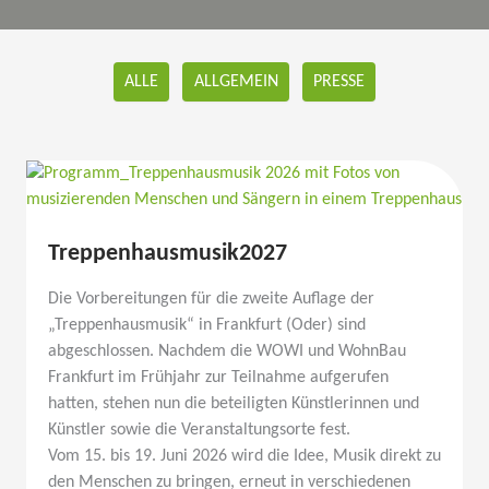
Filter
ALLE
ALLGEMEIN
PRESSE
posts
by
category
Treppenhausmusik2027
Die Vorbe­rei­tungen für die zweite Auflage der
„Treppen­haus­musik“ in Frankfurt (Oder) sind
abgeschlossen. Nachdem die WOWI und WohnBau
Frankfurt im Frühjahr zur Teilnahme aufge­rufen
hatten, stehen nun die betei­ligten Künst­le­rinnen und
Künstler sowie die Veran­stal­tungsorte fest.
Vom 15. bis 19. Juni 2026 wird die Idee, Musik direkt zu
den Menschen zu bringen, erneut in verschie­denen