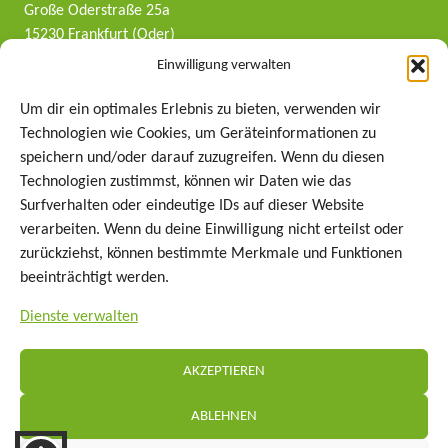
Große Oderstraße 25a
15230 Frankfurt (Oder)
Tel: +49 (0)335 401 401 4
Einwilligung verwalten
E-Mail: kontakt@wowi-ffo.de
Um dir ein optimales Erlebnis zu bieten, verwenden wir
Technologien wie Cookies, um Geräteinformationen zu
Folgt uns auf Instagram!
speichern und/oder darauf zuzugreifen. Wenn du diesen
Technologien zustimmst, können wir Daten wie das
Surfverhalten oder eindeutige IDs auf dieser Website
Start­seite
verarbeiten. Wenn du deine Einwilligung nicht erteilst oder
Mieten
zurückziehst, können bestimmte Merkmale und Funktionen
Service
beeinträchtigt werden.
Über uns
Dienste verwalten
Kontakt
Impressum
Daten­schutz
AKZEPTIEREN
Unser Engagement für Barrie­re­freiheit im Web
Cookie-Richt­­linie (EU)
ABLEHNEN