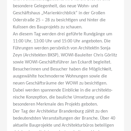
besondere Gelegenheit, das neue Wohn- und
Geschäftshaus „Marien­kirch­blick“ in der Großen
Oderstraße 25 – 28 zu besich­tigen und hinter die
Kulissen des Baupro­jekts zu schauen.
An diesem Tag werden drei geführte Rundgänge um
11:00 Uhr, 13:00 Uhr und 15:00 Uhr angeboten. Die
Führungen werden persönlich von Archi­tektin Sonja
Zeyn (Archi­tekten BKSP), WOWI-Bauleiter Chris Görlitz
sowie WOWI-Geschäfts­führer Jan Eckardt begleitet.
Besuche­rinnen und Besucher haben die Möglichkeit,
ausge­wählte hochmo­derne Wohnungen sowie die
neuen Geschäfts­räume der WOWI zu besich­tigen.
Dabei werden spannende Einblicke in die archi­tek­to­
nische Konzeption, die bauliche Umsetzung und die
beson­deren Merkmale des Projekts geboten.
Der Tag der Archi­tektur Brandenburg zählt zu den
bedeu­tendsten Veran­stal­tungen der Branche. Über 40
aktuelle Baupro­jekte und Archi­tek­tur­büros betei­ligen