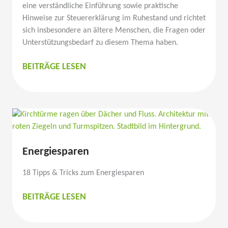
eine verständ­liche Einführung sowie praktische
Hinweise zur Steuer­erklärung im Ruhestand und richtet
sich insbe­sondere an ältere Menschen, die Fragen oder
Unter­stüt­zungs­bedarf zu diesem Thema haben.
WOWI-
BEITRÄGE LESEN
VERAN­
STAL­
TUNGSTIPP
Energie­sparen
18 Tipps & Tricks zum Energie­sparen
ENERGIE­
BEITRÄGE LESEN
SPAREN