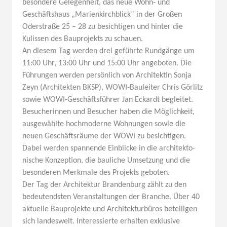
besondere Gelegenheit, das neue Wohn- und
Geschäftshaus „Marien­kirch­blick“ in der Großen
Oderstraße 25 – 28 zu besich­tigen und hinter die
Kulissen des Baupro­jekts zu schauen.
An diesem Tag werden drei geführte Rundgänge um
11:00 Uhr, 13:00 Uhr und 15:00 Uhr angeboten. Die
Führungen werden persönlich von Archi­tektin Sonja
Zeyn (Archi­tekten BKSP), WOWI-Bauleiter Chris Görlitz
sowie WOWI-Geschäfts­führer Jan Eckardt begleitet.
Besuche­rinnen und Besucher haben die Möglichkeit,
ausge­wählte hochmo­derne Wohnungen sowie die
neuen Geschäfts­räume der WOWI zu besich­tigen.
Dabei werden spannende Einblicke in die archi­tek­to­
nische Konzeption, die bauliche Umsetzung und die
beson­deren Merkmale des Projekts geboten.
Der Tag der Archi­tektur Brandenburg zählt zu den
bedeu­tendsten Veran­stal­tungen der Branche. Über 40
aktuelle Baupro­jekte und Archi­tek­tur­büros betei­ligen
sich landesweit. Inter­es­sierte erhalten exklusive