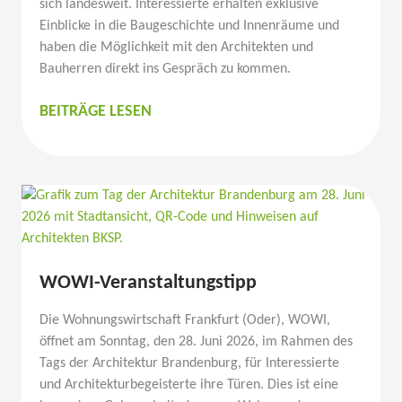
sich landesweit. Inter­es­sierte erhalten exklusive
Einblicke in die Bauge­schichte und Innen­räume und
haben die Möglichkeit mit den Archi­tekten und
Bauherren direkt ins Gespräch zu kommen.
WOWI-
BEITRÄGE LESEN
VERAN­
STAL­
TUNGSTIPP
AKTIONSTAG
VERMIETUNG
WOWI-Veran­stal­tungstipp
Die Wohnungs­wirt­schaft Frankfurt (Oder), WOWI,
öffnet am Sonntag, den 28. Juni 2026, im Rahmen des
Tags der Archi­tektur Brandenburg, für Inter­es­sierte
und Archi­tek­tur­be­geis­terte ihre Türen. Dies ist eine