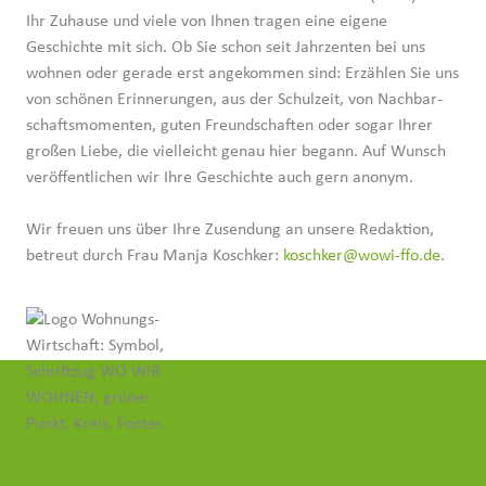
Ihr Zuhause und viele von Ihnen tragen eine eigene
Geschichte mit sich. Ob Sie schon seit Jahrzenten bei uns
wohnen oder gerade erst angekommen sind: Erzählen Sie uns
von schönen Erinne­rungen, aus der Schulzeit, von Nachbar­
schafts­mo­menten, guten Freund­schaften oder sogar Ihrer
großen Liebe, die vielleicht genau hier begann. Auf Wunsch
veröf­fent­lichen wir Ihre Geschichte auch gern anonym.
Wir freuen uns über Ihre Zusendung an unsere Redaktion,
betreut durch Frau Manja Koschker:
koschker@wowi-ffo.de
.