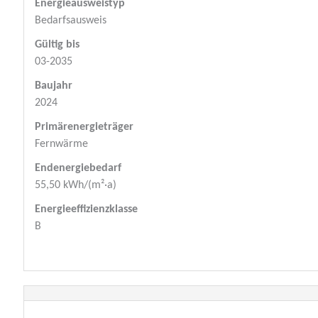
Energieausweistyp
Bedarfs­ausweis
Gültig bis
03-2035
Baujahr
2024
Primärenergieträger
Fernwärme
Endenergie­bedarf
55,50 kWh/(m²·a)
Energie­effizienz­klasse
B