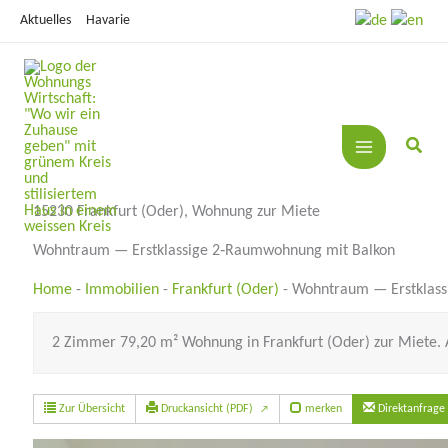
Zum
Aktuelles
Havarie
Inhalt
springen
15230 Frankfurt (Oder), Wohnung zur Miete
Wohntraum — Erstklassige 2‑Raumwohnung mit Balkon
Home
-
Immobilien
-
Frankfurt (Oder)
-
Wohntraum — Erstklass
2 Zimmer 79,20 m² Wohnung in Frankfurt (Oder) zur Miete. 
Zur Übersicht
Druckansicht (PDF)
merken
Direktanfrage
↗